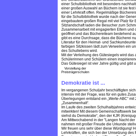
einer Schulbibliothek mit besonders nachhal
einer großen Auswahl an Büchern ist sie fest 
einer Lehrkraft offen. Regelmäßige Büchere
für die Schulbibliothek wurde nach der Gene
eingebautem großen Regal mit viel Platz für 
Sitzlandschaft laden die Besucher zum Schmök
Zusammenarbeit mit engagierten Eltern und de
geöffnet und das Büchereiteam bestehend aus 
gibt es eine Durchsage, dass die Bücherei nu
Literatur für den Heimat- und Sachkundeunte
farbigen Sitzkissen lädt zum Verweilen ein 
des Schullebens wird.
Mit der Verleihung des Gütesiegels wird d
Schülerinnen und Schülern einen inspirieren
Das Gütesiegel ist vier Jahre gültig und gibt
Vorstellung der
Preisträgerschulen
Demokratie ist ...
Im vergangenen Schuljahr beschäftigten sic
intensiv mit der Frage, was für ein gutes Zu
Überlegungen entstand ein „Werte-ABC“ mit 26
„Zusammenhalt“.
Im Laufe des zweiten Schulhalbjahres entwic
mitwirkten! Mit diesem Gemeinschaftswerk be
siehst du Demokratie“, den der KJR (Kreisju
Am Mittwochabend in der "Langen Nacht der 
nahmen mit großer Freude die Urkunde stell
Wir freuen uns sehr über diese Würdigung! 
Lehrkräften, die sich bei der Umsetzung des Pr