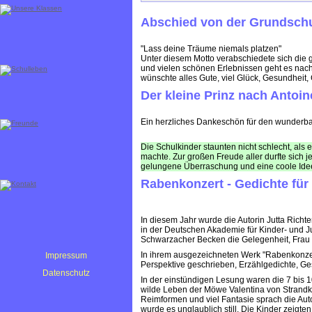
Abschied von der Grundsch
"Lass deine Träume niemals platzen"
Unter diesem Motto verabschiedete sich die 
und vielen schönen Erlebnissen geht es nach 
wünschte alles Gute, viel Glück, Gesundhei
Der kleine Prinz nach Antoi
Ein herzliches Dankeschön für den wunderba
Die Schulkinder staunten nicht schlecht, als
machte. Zur großen Freude aller durfte sich j
gelungene Überraschung und eine coole Idee 
Rabenkonzert - Gedichte fü
In diesem Jahr wurde die Autorin Jutta Richte
in der Deutschen Akademie für Kinder- und Ju
Schwarzacher Becken die Gelegenheit, Frau 
In ihrem ausgezeichneten Werk "Rabenkonzert"
Impressum
Perspektive geschrieben, Erzählgedichte, Ges
Datenschutz
In der einstündigen Lesung waren die 7 bis 
wilde Leben der Möwe Valentina von Strandko
Reimformen und viel Fantasie sprach die Auto
wurde es unglaublich still. Die Kinder zeigt