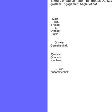
Energie engagiert haben! Ein großes Dankesch
großem Engagement begleitet hat!
Main-
Post,
Freitag,
4.
Oktober
2024
G - wie
Gemeinschaft
Qu- wie
Quatsch
machen
Z- wie
Zusammenhalt